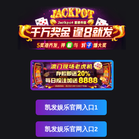
奥林匹斯之门 pp电子奥林匹斯之门
新闻资讯
MORE >>
2024年广东省应用场景机会清单发布活动在奥林匹斯之门 pp电子奥林匹斯之门举行
2024-04-23
广东人工智能与先进计算奥林匹斯之门 pp电子奥林匹斯之门亮相2023浦江创新论坛-全球技术转移大会，获“优秀技术转移服务组织奖”殊荣
2023-09-15
奥林匹斯之门 pp电子奥林匹斯之门获评广州市研学实践协会理事单位
2023-03-28
南方医院功能神经外科主任龙浩团队调研广东人工智能与先进计算奥林匹斯之门 pp电子奥林匹斯之门
2023-03-21
坚持创新驱动，芯跳科技顺利顺利获得国家高新技术企业认定
2023-01-06
【喜讯】广州市人工智能研学实践基地被认定为“广州市第二批中小学生研学实践教育基地”
2022-09-09
我国首个人工智能专用计算集群架构与测试标准顺利获得专家审定
2022-09-02
通知公告
MORE >>